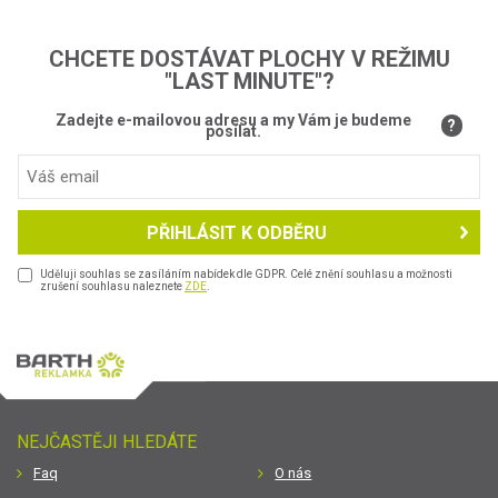
CHCETE DOSTÁVAT PLOCHY V REŽIMU
"LAST MINUTE"?
Zadejte e-mailovou adresu a my Vám je budeme
?
posílat.
PŘIHLÁSIT K ODBĚRU
Uděluji souhlas se zasíláním nabídek dle GDPR. Celé znění souhlasu a možnosti
zrušení souhlasu naleznete
ZDE
.
NEJČASTĚJI HLEDÁTE
Faq
O nás