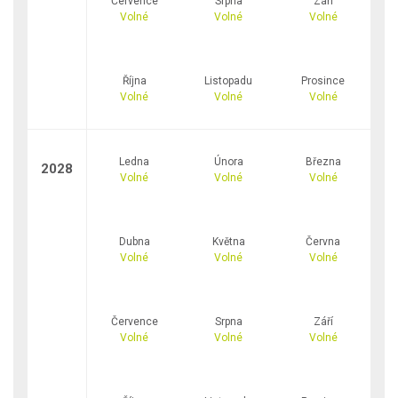
Července
Srpna
Září
Volné
Volné
Volné
Října
Listopadu
Prosince
Volné
Volné
Volné
Ledna
Února
Března
2028
Volné
Volné
Volné
Dubna
Května
Června
Volné
Volné
Volné
Července
Srpna
Září
Volné
Volné
Volné