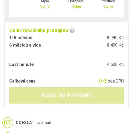
Října
Listopadu
Prosince
Volné
Volné
Volné
Ceník měsíčního pronájmu
1-5 měsíců
8 990 Kč
6 měsíců a více
8 490 Kč
Last minute
4 500 Kč
Celková cena
0
Kč
bez DPH
VLOŽIT DO POPTÁVKY
ODESLAT
na e-mail