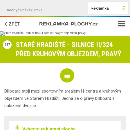
…neobyčejná reklamka!
ZPĚT
JAK NA TO?
STARÉ HRADIŠTĚ - SILNICE II/324
247
PŘED KRUHOVÝM OBJEZDEM, PRAVÝ
FAQ
O NÁS
KONTAKTY
Billboard stojí mezi sportovním areálem H-centra a kruhovým
objezdem ve Starém Hradišti. Jedná se o pravý billboard z
nabízené dvojice.
Vyberte reklamní plochy