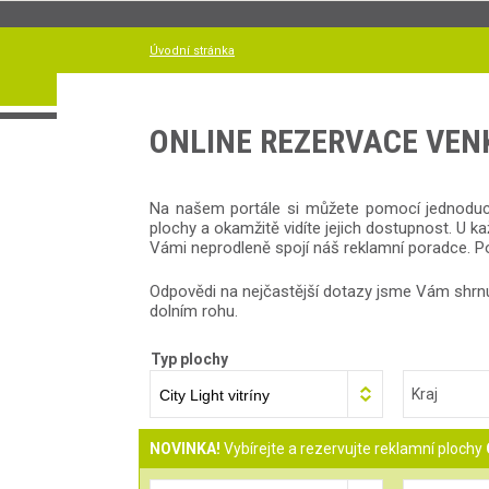
Úvodní stránka
ONLINE REZERVACE VE
Na našem portále si můžete pomocí jednoduché 
plochy a okamžitě vidíte jejich dostupnost. U k
Vámi neprodleně spojí náš reklamní poradce. Po
Odpovědi na nejčastější dotazy jsme Vám shrnu
dolním rohu.
Typ plochy
Kraj
NOVINKA!
Vybírejte a rezervujte reklamní plochy