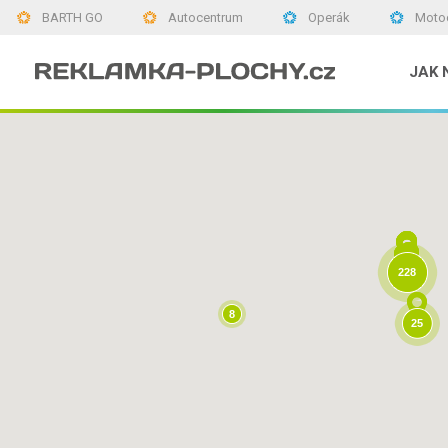
BARTH GO
Autocentrum
Operák
Moto
JAK 
228
8
25