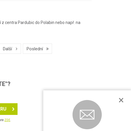
í z centra Pardubic do Polabin nebo např. na
Další
Poslední
TE"?
×
ĚRU
nete
ZDE
.