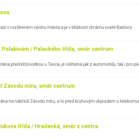
kova
ází v rozšířeném centru města a je v blízkosti chrámu svaté Barbory
 K Polabinám / Palackého třída, směr centrum
ěna před křižovatkou u Tesca, je viditelná jak z automobilů, tak i pro pěš
ží Závodu míru, směr centrum
stěna na nábřeží Závodu míru, a to před kruhovým objezdem u telekomuni
Sukova třída / Hradecká, směr z centra