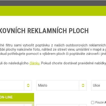
NKOVNÍCH REKLAMNÍCH PLOCH
filtru sami vytvořit poptávku z našich outdoorových reklamních p
aždé plochy naleznete foto, náhled ze street view, umístění v mapě 
kud potřebujete pomoct s výběrem ploch či poptáváte zároveň i jiné 
li do následujícího
článku
. Pokud chcete dostávat pravidelné nabídky
Město
Ulice
ON-LINE
.
Pouze
A