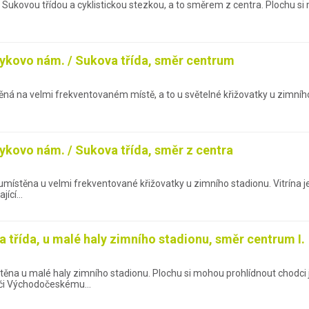
 Sukovou třídou a cyklistickou stezkou, a to směrem z centra. Plochu si mo
ykovo nám. / Sukova třída, směr centrum
těná na velmi frekventovaném místě, a to u světelné křižovatky u zimního
ykovo nám. / Sukova třída, směr z centra
umístěna u velmi frekventované křižovatky u zimního stadionu. Vitrína je 
ající…
 třída, u malé haly zimního stadionu, směr centrum I.
těna u malé haly zimního stadionu. Plochu si mohou prohlídnout chodc
 či Východočeskému…