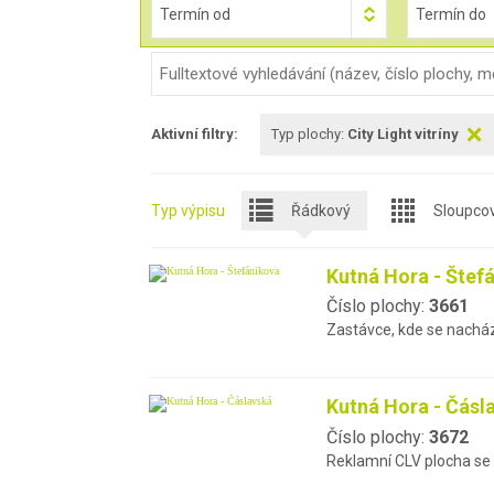
Termín od
Termín do
Aktivní filtry:
Typ plochy:
City Light vitríny
Typ výpisu
Řádkový
Sloupco
Kutná Hora - Štef
Číslo plochy:
3661
Zastávce, kde se nachází
Kutná Hora - Čásl
Číslo plochy:
3672
Reklamní CLV plocha se 