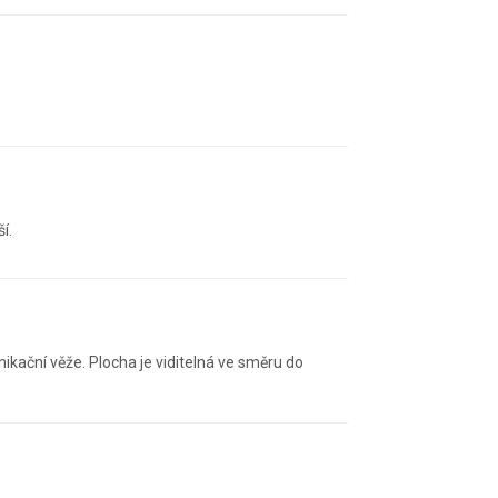
í.
kační věže. Plocha je viditelná ve směru do