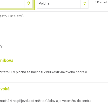
Pouze
L
Poloha
vý
ánikova
 tato CLV plocha se nachází v blízkosti vlakového nádraží.
avská
nachází na příjezdu od města Čáslav a je ve směru do centra.