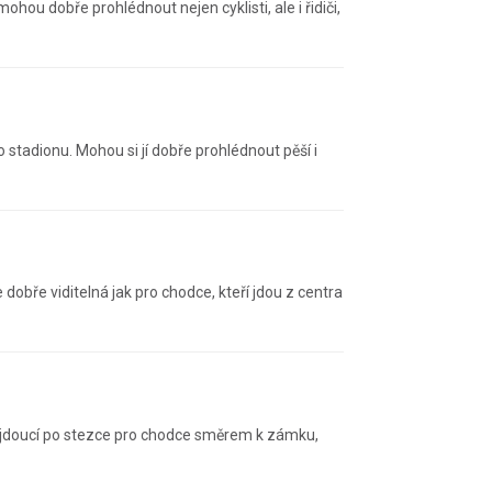
hou dobře prohlédnout nejen cyklisti, ale i řidiči,
 stadionu. Mohou si jí dobře prohlédnout pěší i
dobře viditelná jak pro chodce, kteří jdou z centra
i jdoucí po stezce pro chodce směrem k zámku,