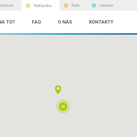
centrum
Rent
Caravan
Reklamka
NA TO?
FAQ
O NÁS
KONTAKTY
38