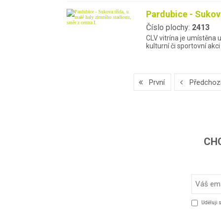
Pardubice - Sukova
Číslo plochy:
2413
CLV vitrína je umístěna
kulturní či sportovní akc
První
Předchoz
CHC
Uděluji 