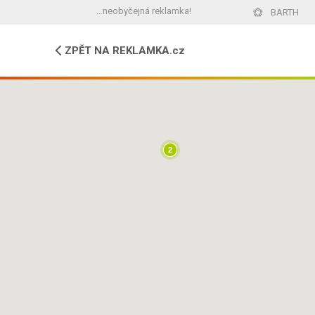
…neobyčejná reklamka!
BARTH
ZPĚT
NA REKLAMKA.cz
2