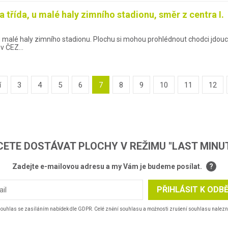
 třída, u malé haly zimního stadionu, směr z centra I.
 u malé haly zimního stadionu. Plochu si mohou prohlédnout chodci jdouc
i v ČEZ…
í
3
4
5
6
7
8
9
10
11
12
ETE DOSTÁVAT PLOCHY V REŽIMU "LAST MINU
Zadejte e-mailovou adresu a my Vám je budeme posílat.
?
PŘIHLÁSIT K ODB
souhlas se zasíláním nabídek dle GDPR. Celé znění souhlasu a možnosti zrušení souhlasu nalez