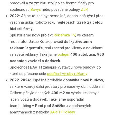
pracovali a za zmínku stojí polep firemní flotily pro
společnosti
Bovys
nebo povedené polepy
ZJP
.
2022:
Ač se to zdá být nemožné, dosáhl náš tým i přes
všechna úskalí tohoto roku
nejlepších tržeb za celou
historii firmy
.
Spustili jsme nový projekt
Reklamka TV
, ve kterém
moderátor Jakub Kotek provádí diváky
životem v
reklamní agentuře
, realizacemi pro klienty a novinkami
ve světě reklamy. Také jsme
polepili
400 autobusů, 960
osobních vozidel a dodávek
.
Společnost BARTH zahajuje výstavbu nové budovy, do
které se přesune celé
oddělení výroby reklamy
.
2022-2024:
Úspěšně proběhla
dostavba nové budovy
,
ve které vznikly další prostory pro naše výrobní oddělení.
Celkem přibylo necelých
400 m2
na výrobu reklamy a
lepení vozů a dodávek.
Také jsme uspořádali
teambuilding v
Peci pod Sněžkou
v nádherných
apartmánech z nabídky
BARTH Holiday
.