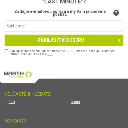
"LAST MINUTE"?
Zadejte e-mailovou adresu a my Vám je budeme
?
posílat.
PŘIHLÁSIT K ODBĚRU
Uděluji souhlas se zasíláním nabídek dle GDPR. Celé znění souhlasu a možnosti
zrušení souhlasu naleznete
ZDE
.
NEJČASTĚJI HLEDÁTE
Faq
O nás
KONTAKTY