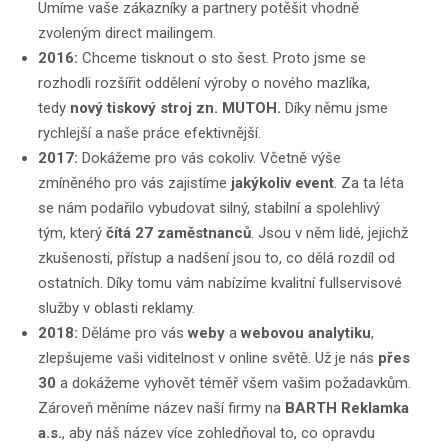
Umíme vaše zákazníky a partnery potěšit vhodně
zvoleným direct mailingem.
2016:
Chceme tisknout o sto šest. Proto jsme se
rozhodli rozšířit oddělení výroby o nového mazlíka,
tedy
nový tiskový stroj zn. MUTOH.
Díky němu jsme
rychlejší a naše práce efektivnější.
2017:
Dokážeme pro vás cokoliv. Včetně výše
zmíněného pro vás zajistíme
jakýkoliv event
. Za ta léta
se nám podařilo vybudovat silný, stabilní a spolehlivý
tým, který
čítá 27 zaměstnanců
. Jsou v něm lidé, jejichž
zkušenosti, přístup a nadšení jsou to, co dělá rozdíl od
ostatních. Díky tomu vám nabízíme kvalitní fullservisové
služby v oblasti reklamy.
2018:
Děláme pro vás
weby
a
webovou analytiku
,
zlepšujeme vaši viditelnost v online světě. Už je nás
přes
30
a dokážeme vyhovět téměř všem vašim požadavkům.
Zároveň měníme název naší firmy na
BARTH Reklamka
a.s.
, aby náš název více zohledňoval to, co opravdu