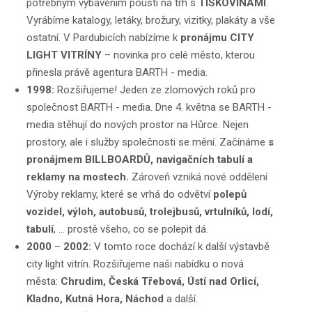
potřebným vybavením pouští na trh s
TISKOVINAMI
.
Vyrábíme katalogy, letáky, brožury, vizitky, plakáty a vše
ostatní. V Pardubicích nabízíme k
pronájmu CITY
LIGHT VITRÍNY
– novinka pro celé město, kterou
přinesla právě agentura BARTH - media.
1998:
Rozšiřujeme! Jeden ze zlomových roků pro
společnost BARTH - media. Dne 4. května se BARTH -
media stěhují do nových prostor na Hůrce. Nejen
prostory, ale i služby společnosti se mění. Začínáme
s
pronájmem BILLBOARDŮ, navigačních tabulí a
reklamy na mostech.
Zároveň vzniká nové oddělení
Výroby reklamy, které se vrhá do odvětví
polepů
vozidel, výloh, autobusů, trolejbusů, vrtulníků, lodí,
tabulí
, … prostě všeho, co se polepit dá.
2000
–
2002:
V tomto roce dochází k další výstavbě
city light vitrín. Rozšiřujeme naši nabídku o nová
města:
Chrudim, Česká Třebová, Ústí nad Orlicí,
Kladno, Kutná Hora, Náchod
a další.