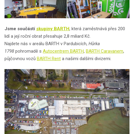
Jsme součástí
skupiny BARTH
, která zaměstnává přes 200
lidí a její roční obrat přesahuje 2,8 miliard Kč.
Najdete nás v areálu BARTH v Pardubicích,
Hůrka
1798
pohromadě s
Autocentrem BARTH
,
BARTH Caravanem
,
půjčovnou vozů
BARTH Rent
a našimi dalšími divizemi.