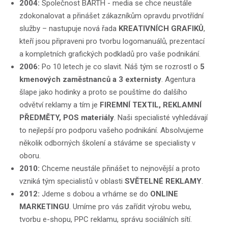
2004:
Společnost BARTH - media se chce neustále
zdokonalovat a přinášet zákazníkům opravdu prvotřídní
služby – nastupuje nová řada
KREATIVNÍCH GRAFIKŮ
,
kteří jsou připraveni pro tvorbu logomanuálů, prezentací
a kompletních grafických podkladů pro vaše podnikání.
2006:
Po 10 letech je co slavit. Náš tým se rozrostl o
5
kmenových zaměstnanců a 3 externisty
. Agentura
šlape jako hodinky a proto se pouštíme do dalšího
odvětví reklamy a tím je
FIREMNÍ TEXTIL, REKLAMNÍ
PŘEDMĚTY, POS materiály
. Naši specialisté vyhledávají
to nejlepší pro podporu vašeho podnikání. Absolvujeme
několik odborných školení a stáváme se specialisty v
oboru.
2010:
Chceme neustále přinášet to nejnovější a proto
vzniká tým specialistů v oblasti
SVĚTELNÉ REKLAMY
.
2012:
Jdeme s dobou a vrháme se do
ONLINE
MARKETINGU
. Umíme pro vás zařídit výrobu webu,
tvorbu e-shopu, PPC reklamu, správu sociálních sítí.