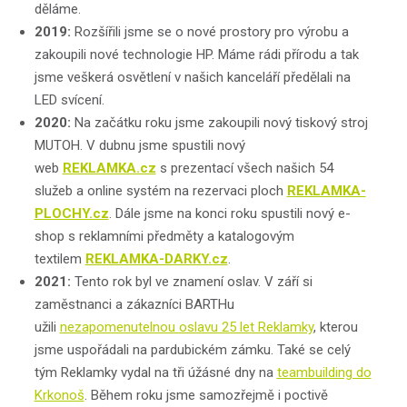
děláme.
2019:
Rozšířili jsme se o nové prostory pro výrobu a
zakoupili nové technologie HP. Máme rádi přírodu a tak
jsme veškerá osvětlení v našich kanceláří předělali na
LED svícení.
2020:
Na začátku roku jsme zakoupili nový tiskový stroj
MUTOH. V dubnu jsme spustili nový
web
REKLAMKA.cz
s prezentací všech našich 54
služeb a online systém na rezervaci ploch
REKLAMKA-
PLOCHY.cz
. Dále jsme na konci roku spustili nový e-
shop s reklamními předměty a katalogovým
textilem
REKLAMKA-DARKY.cz
.
2021:
Tento rok byl ve znamení oslav. V září si
zaměstnanci a zákazníci BARTHu
užili
nezapomenutelnou oslavu 25 let Reklamky
, kterou
jsme uspořádali na pardubickém zámku. Také se celý
tým Reklamky vydal na tři úžásné dny na
teambuilding do
Krkonoš
. Během roku jsme samozřejmě i poctivě