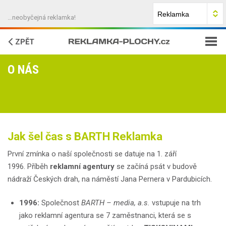
…neobyčejná reklamka!
ZPĚT
O NÁS
JAK NA TO?
FAQ
O NÁS
Jak šel čas s BARTH Reklamka
KONTAKTY
První zmínka o naší společnosti se datuje na 1. září
1996. Příběh
reklamní agentury
se začíná psát v budově
nádraží Českých drah, na náměstí Jana Pernera v Pardubicích.
1996:
Společnost
BARTH – media, a.s.
vstupuje na trh
jako reklamní agentura se 7 zaměstnanci, která se s