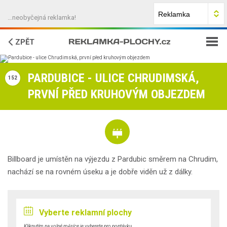
…neobyčejná reklamka!
ZPĚT
JAK NA TO?
PARDUBICE - ULICE CHRUDIMSKÁ,
152
PRVNÍ PŘED KRUHOVÝM OBJEZDEM
FAQ
O NÁS
KONTAKTY
Billboard je umístěn na výjezdu z Pardubic směrem na Chrudim,
nachází se na rovném úseku a je dobře viděn už z dálky.
Vyberte reklamní plochy
Kliknutím na volné měsíce je vyberete pro poptávku