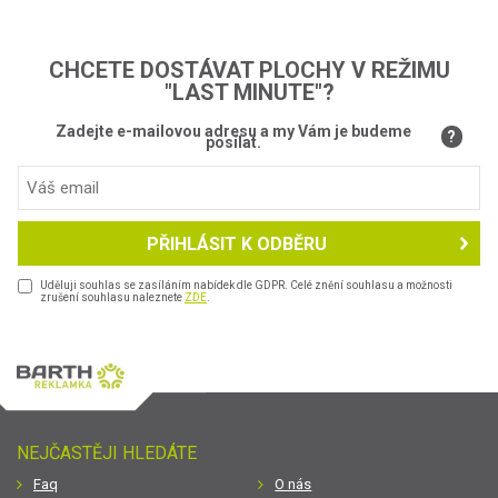
CHCETE DOSTÁVAT PLOCHY V REŽIMU
"LAST MINUTE"?
Zadejte e-mailovou adresu a my Vám je budeme
?
posílat.
PŘIHLÁSIT K ODBĚRU
Uděluji souhlas se zasíláním nabídek dle GDPR. Celé znění souhlasu a možnosti
zrušení souhlasu naleznete
ZDE
.
NEJČASTĚJI HLEDÁTE
Faq
O nás