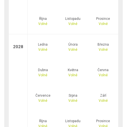
Října
Listopadu
Prosince
Volné
Volné
Volné
Ledna
Února
Března
2028
Volné
Volné
Volné
Dubna
Května
Června
Volné
Volné
Volné
Července
Srpna
Září
Volné
Volné
Volné
Října
Listopadu
Prosince
Volné
Volné
Volné