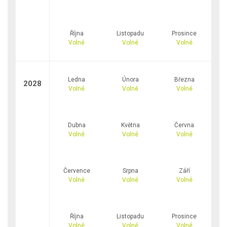
Října
Listopadu
Prosince
Volné
Volné
Volné
Ledna
Února
Března
2028
Volné
Volné
Volné
Dubna
Května
Června
Volné
Volné
Volné
Července
Srpna
Září
Volné
Volné
Volné
Října
Listopadu
Prosince
Volné
Volné
Volné