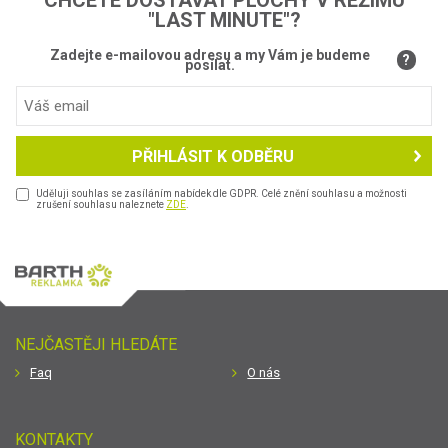
CHCETE DOSTÁVAT PLOCHY V REŽIMU
"LAST MINUTE"?
Zadejte e-mailovou adresu a my Vám je budeme
?
posílat.
PŘIHLÁSIT K ODBĚRU
Uděluji souhlas se zasíláním nabídek dle GDPR. Celé znění souhlasu a možnosti
zrušení souhlasu naleznete
ZDE
.
NEJČASTĚJI HLEDÁTE
Faq
O nás
KONTAKTY