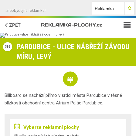
…neobyčejná reklamka!
ZPĚT
JAK NA TO?
PARDUBICE - ULICE NÁBŘEŽÍ ZÁVODU
396
MÍRU, LEVÝ
FAQ
O NÁS
KONTAKTY
Billboard se nachází přímo v srdci města Pardubice v těsné
blízkosti obchodní centra Atrium Palác Pardubice.
Vyberte reklamní plochy
Kliknutím na volné měsíce je vyberete pro poptávku