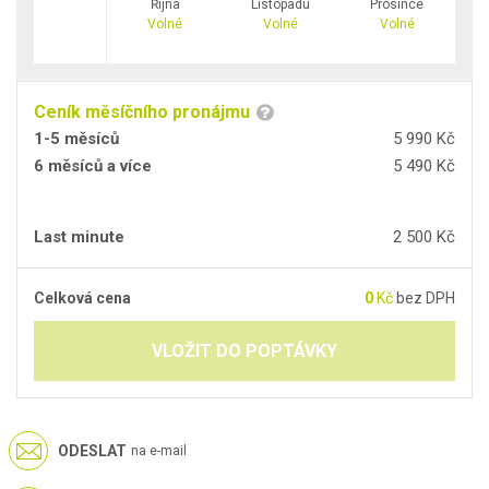
Října
Listopadu
Prosince
Volné
Volné
Volné
Ceník měsíčního pronájmu
1-5 měsíců
5 990 Kč
6 měsíců a více
5 490 Kč
Last minute
2 500 Kč
Celková cena
0
Kč
bez DPH
VLOŽIT DO POPTÁVKY
ODESLAT
na e-mail