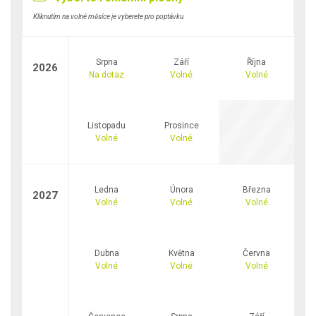
Kliknutím na volné měsíce je vyberete pro poptávku
Srpna
Září
Října
2026
Na dotaz
Volné
Volné
Listopadu
Prosince
Volné
Volné
Ledna
Února
Března
2027
Volné
Volné
Volné
Dubna
Května
Června
Volné
Volné
Volné