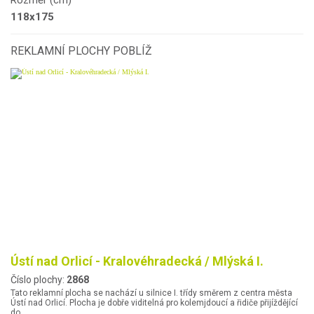
Rozměr (cm)
118x175
REKLAMNÍ PLOCHY POBLÍŽ
Ústí nad Orlicí - Kralovéhradecká / Mlýská I.
Číslo plochy:
2868
Tato reklamní plocha se nachází u silnice I. třídy směrem z centra města
Ústí nad Orlicí. Plocha je dobře viditelná pro kolemjdoucí a řidiče přijíždějící
do…