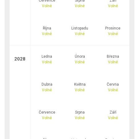
Července
Srpna
Září
Volné
Volné
Volné
Října
Listopadu
Prosince
Volné
Volné
Volné
Ledna
Února
Března
2028
Volné
Volné
Volné
Dubna
Května
Června
Volné
Volné
Volné
Července
Srpna
Září
Volné
Volné
Volné