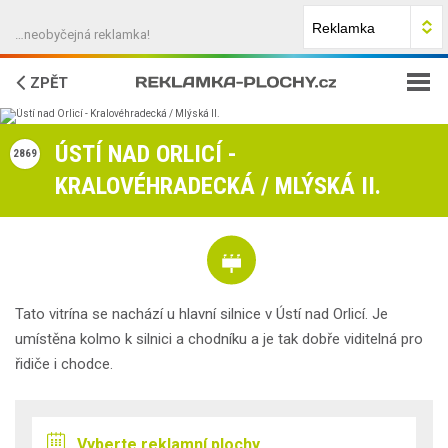
…neobyčejná reklamka!
ZPĚT
JAK NA TO?
ÚSTÍ NAD ORLICÍ -
2869
KRALOVÉHRADECKÁ / MLÝSKÁ II.
FAQ
O NÁS
KONTAKTY
Tato vitrína se nachází u hlavní silnice v Ústí nad Orlicí. Je
umístěna kolmo k silnici a chodníku a je tak dobře viditelná pro
řidiče i chodce.
Vyberte reklamní plochy