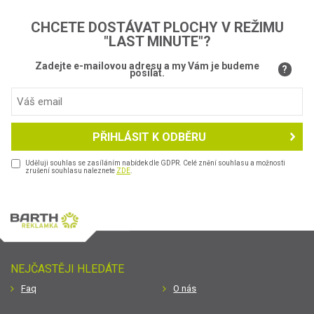
CHCETE DOSTÁVAT PLOCHY V REŽIMU
"LAST MINUTE"?
Zadejte e-mailovou adresu a my Vám je budeme
?
posílat.
PŘIHLÁSIT K ODBĚRU
Uděluji souhlas se zasíláním nabídek dle GDPR. Celé znění souhlasu a možnosti
zrušení souhlasu naleznete
ZDE
.
NEJČASTĚJI HLEDÁTE
Faq
O nás