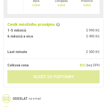
Října
Listopadu
Prosince
Volné
Volné
Volné
Ceník měsíčního pronájmu
1-5 měsíců
5 990 Kč
6 měsíců a více
5 490 Kč
Last minute
2 500 Kč
Celková cena
0
Kč
bez DPH
VLOŽIT DO POPTÁVKY
ODESLAT
na e-mail