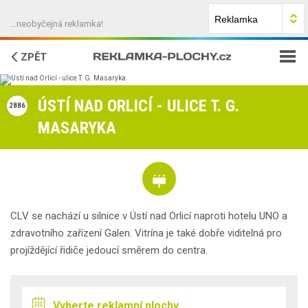
…neobyčejná reklamka!
ZPĚT
JAK NA TO?
ÚSTÍ NAD ORLICÍ - ULICE T. G.
2886
MASARYKA
FAQ
O NÁS
KONTAKTY
CLV se nachází u silnice v Ústí nad Orlicí naproti hotelu UNO a
zdravotního zařízení Galen. Vitrína je také dobře viditelná pro
projíždějící řidiče jedoucí směrem do centra.
Vyberte reklamní plochy