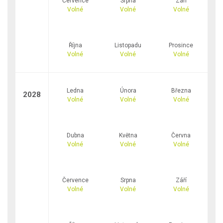
Července
Srpna
Září
Volné
Volné
Volné
Října
Listopadu
Prosince
Volné
Volné
Volné
Ledna
Února
Března
2028
Volné
Volné
Volné
Dubna
Května
Června
Volné
Volné
Volné
Července
Srpna
Září
Volné
Volné
Volné