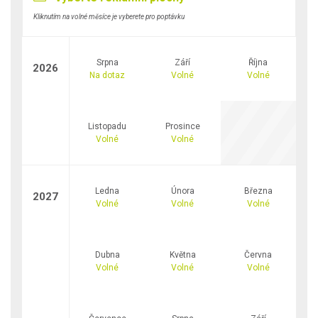
Kliknutím na volné měsíce je vyberete pro poptávku
Srpna
Září
Října
2026
Na dotaz
Volné
Volné
Listopadu
Prosince
Volné
Volné
Ledna
Února
Března
2027
Volné
Volné
Volné
Dubna
Května
Června
Volné
Volné
Volné