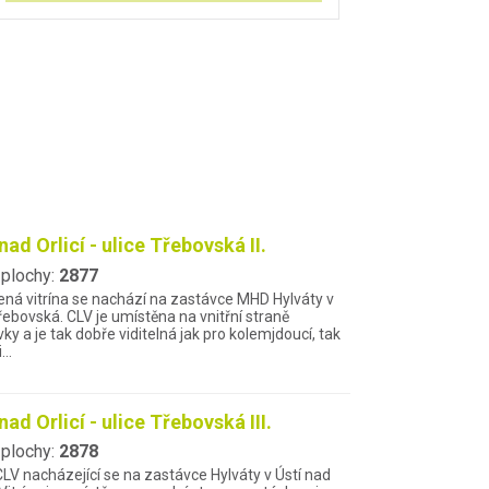
nad Orlicí - ulice Třebovská II.
 plochy:
2877
ená vitrína se nachází na zastávce MHD Hylváty v
Třebovská. CLV je umístěna na vnitřní straně
ky a je tak dobře viditelná jak pro kolemjdoucí, tak
i…
nad Orlicí - ulice Třebovská III.
 plochy:
2878
CLV nacházející se na zastávce Hylváty v Ústí nad