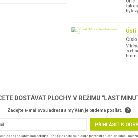
Orlicí
tak do
bytov
Ústí
Číslo
Vitrín
s chod
hroma
ETE DOSTÁVAT PLOCHY V REŽIMU "LAST MINU
Zadejte e-mailovou adresu a my Vám je budeme posílat.
?
PŘIHLÁSIT K ODB
souhlas se zasíláním nabídek dle GDPR. Celé znění souhlasu a možnosti zrušení souhlasu nalez