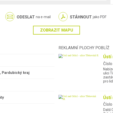
ODESLAT
STÁHNOUT
na e-mail
jako PDF
ZOBRAZIT MAPU
REKLAMNÍ PLOCHY POBLÍŽ
Ústí 
Číslo
Nabíz
í, Pardubický kraj
ulici 
zastáv
pro lid
Ústí 
áty
Číslo
Další 