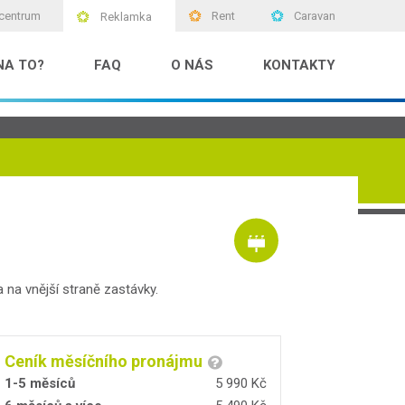
centrum
Rent
Caravan
Reklamka
NA TO?
FAQ
O NÁS
KONTAKTY
 na vnější straně zastávky.
Ceník měsíčního pronájmu
1-5 měsíců
5 990 Kč