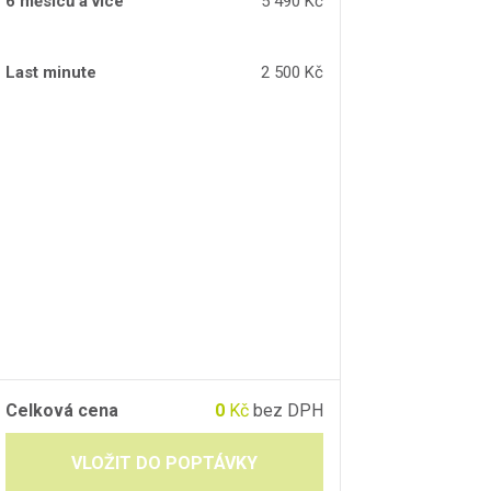
6 měsíců a více
5 490 Kč
Last minute
2 500 Kč
Celková cena
0
Kč
bez DPH
VLOŽIT DO POPTÁVKY