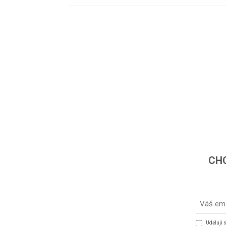
CHC
Uděluji 