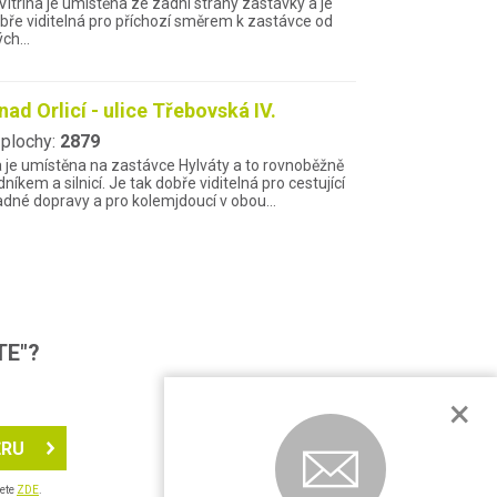
. Vitrína je umístěna ze zadní strany zastávky a je
bře viditelná pro příchozí směrem k zastávce od
ých…
 nad Orlicí - ulice Třebovská IV.
 plochy:
2879
a je umístěna na zastávce Hylváty a to rovnoběžně
níkem a silnicí. Je tak dobře viditelná pro cestující
dné dopravy a pro kolemjdoucí v obou…
TE"?
×
ĚRU
nete
ZDE
.