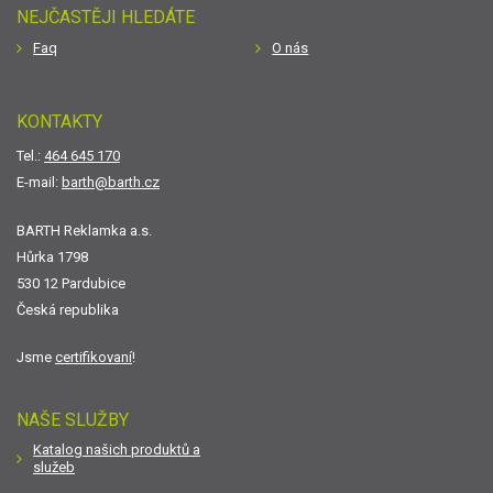
NEJČASTĚJI HLEDÁTE
Faq
O nás
KONTAKTY
Tel.:
464 645 170
E-mail:
barth@barth.cz
BARTH Reklamka a.s.
Hůrka 1798
530 12 Pardubice
Česká republika
Jsme
certifikovaní
!
NAŠE SLUŽBY
Katalog našich produktů a
služeb