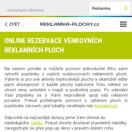
…neobyčejná reklamka!
ZPĚT
ONLINE REZERVACE VENKOVNÍCH
JAK NA TO?
REKLAMNÍCH PLOCH
FAQ
Na našem portále si můžete pomocí jednoduché filtru sami
O NÁS
vytvořit poptávku z našich outdoorových reklamních ploch.
Vyberte si pro své aktivity nejvhodnější plochy a okamžitě vidíte
jejich dostupnost. U každé plochy naleznete foto, náhled ze
KONTAKTY
street view, umístění v mapě a podrobný popis. Po odeslání
Vaší poptávky se s Vámi neprodleně spojí náš reklamní
poradce. Pokud potřebujete pomoct s výběrem ploch či
poptáváte zároveň i jiné lokality, neváhejte nás
kontaktovat
.
Odpovědi na nejčastější dotazy jsme Vám shrnuli do
následujícího
článku
. Pokud chcete dostávat pravidelné nabídky,
zaregistrujte se přes pop-up okno v pravém dolním rohu.