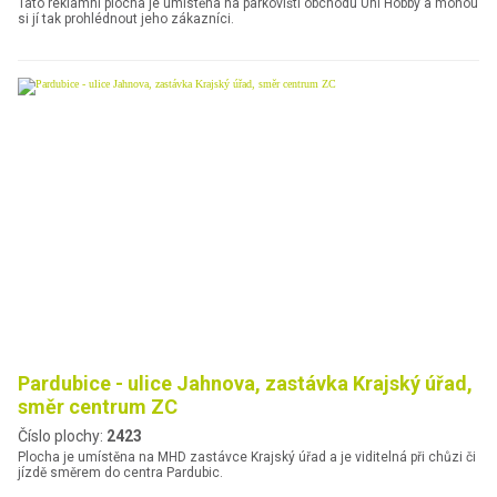
Tato reklamní plocha je umístěna na parkovišti obchodu Uni Hobby a mohou
si jí tak prohlédnout jeho zákazníci.
Pardubice - ulice Jahnova, zastávka Krajský úřad,
směr centrum ZC
Číslo plochy:
2423
Plocha je umístěna na MHD zastávce Krajský úřad a je viditelná při chůzi či
jízdě směrem do centra Pardubic.