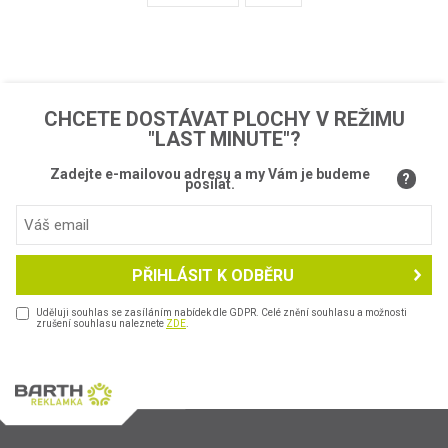
POKRAČOVAT V POPTÁVCE
0
CHCETE DOSTÁVAT PLOCHY V REŽIMU
"LAST MINUTE"?
Zadejte e-mailovou adresu a my Vám je budeme
?
posílat.
PŘIHLÁSIT K ODBĚRU
Uděluji souhlas se zasíláním nabídek dle GDPR. Celé znění souhlasu a možnosti
zrušení souhlasu naleznete
ZDE
.