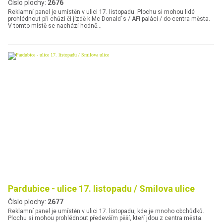
Číslo plochy:
2676
Reklamní panel je umístěn v ulici 17. listopadu. Plochu si mohou lidé
prohlédnout při chůzi či jízdě k Mc Donald´s / AFI paláci / do centra města.
V tomto místě se nachází hodně…
Pardubice - ulice 17. listopadu / Smilova ulice
Číslo plochy:
2677
Reklamní panel je umístěn v ulici 17. listopadu, kde je mnoho obchůdků.
Plochu si mohou prohlédnout především pěší, kteří jdou z centra města.