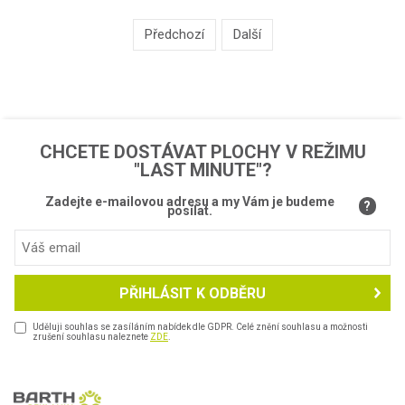
Předchozí
Další
POKRAČOVAT V POPTÁVCE
0
CHCETE DOSTÁVAT PLOCHY V REŽIMU
"LAST MINUTE"?
Zadejte e-mailovou adresu a my Vám je budeme
?
posílat.
PŘIHLÁSIT K ODBĚRU
Uděluji souhlas se zasíláním nabídek dle GDPR. Celé znění souhlasu a možnosti
zrušení souhlasu naleznete
ZDE
.