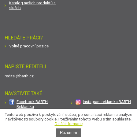
Katalog našich produktů a
služeb
HLEDÁTE PRÁCI?
Volné pracovní pozice
NAPIŠTE ŘEDITELI
reditel@barth.cz
NAVŠTIVTE TAKÉ
Facebook BARTH
Instagram reklamka BARTH
Reklamka
Odebírejte novinky emailem
YouTube Reklamka TV
Tento web používá k poskytování služeb, personalizaci reklam a analýze
návštěvnosti soubory cookie. Používáním tohoto webu s tím souhlasíte.
O zasílání obchodních sdělení
Další informace
Rozumím